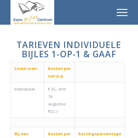
TARIEVEN INDIVIDUELE
BIJLES 1-OP-1 & GAAF
Losse uren:
kosten per
uur p.p.
Individueel
€ 55,- (t/m
16
augustus:
€52,-)
Bij een
kosten per
kortingspercentage