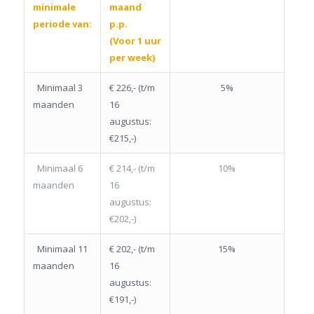
minimale
maand
periode van
:
p.p.
(Voor 1 uur
per week)
Minimaal 3
€ 226,- (t/m
5%
maanden
16
augustus:
€215,-)
Minimaal 6
€ 214,- (t/m
10%
maanden
16
augustus:
€202,-)
Minimaal 11
€ 202,- (t/m
15%
maanden
16
augustus:
€191,-)